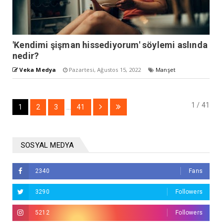
'Kendimi şişman hissediyorum' söylemi aslında
nedir?
Veka Medya
Pazartesi, Ağustos 15, 2022
Manşet
1 / 41
1
2
3
...
41
SOSYAL MEDYA
2340
Fans
3290
Followers
5212
Followers