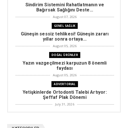
Sindirim Sistemini Rahatlatmanın ve
Bağırsak Sağlığını Deste...
August 07, 2026
GENEL SAĞLIK
Güneşin sessiz tehlikesi! Güneşin zararı
yıllar sonra ortaya...
August 05, 2026
DOĞAL ÜRÜNLER
Yazın vazgeçilmezi karpuzun 8 önemli
faydası
August 05, 2026
ADVERTORIAL
Yetişkinlerde Ortodonti Talebi Artıyor:
Şeffaf Plak Dönemi
July 31, 2026
DIYET ZAYIFLAMA
Kilo vermek için çok gerekli olacak
rakamlar