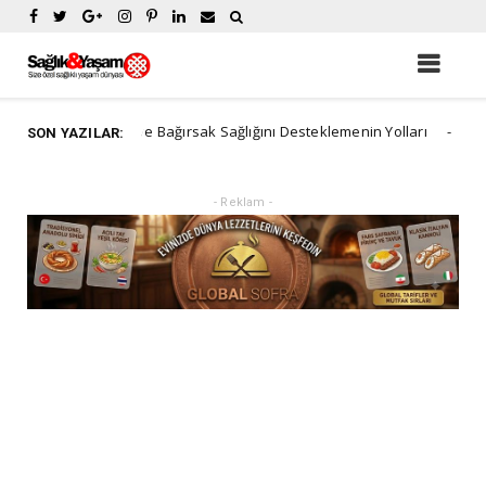
ın ve Bağırsak Sağlığını Desteklemenin Yolları
Güne
Genel Sağlık
SON YAZILAR:
- Reklam -