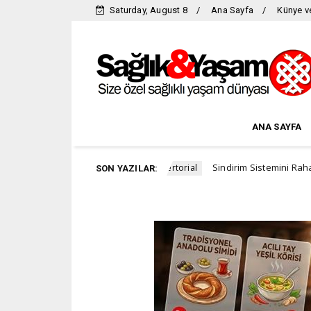
Saturday, August 8
Ana Sayfa
Künye ve
ANA SAYFA
da yer alıyor
Sindirim Sistemini Rahatlatmanın ve B
Advertorial
SON YAZILAR: