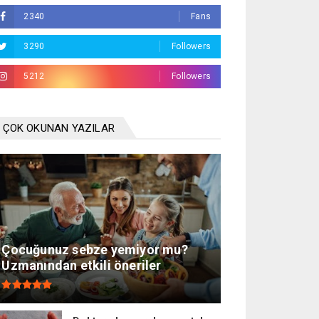
2340
Fans
3290
Followers
5212
Followers
ÇOK OKUNAN YAZILAR
Çocuğunuz sebze yemiyor mu?
Uzmanından etkili öneriler