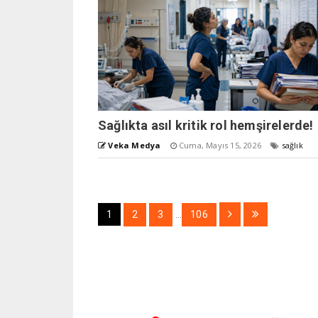
Sağlıkta asıl kritik rol hemşirelerde!
Veka Medya
Cuma, Mayıs 15, 2026
sağlık
1
2
3
...
106