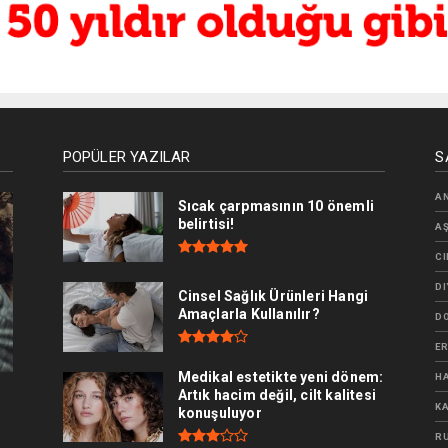
POPÜLER YAZILAR
S
AN
Sıcak çarpmasının 10 önemli
belirtisi!
AŞ
CI
DI
Cinsel Sağlık Ürünleri Hangi
Amaçlarla Kullanılır?
D
ER
Medikal estetikte yeni dönem:
HA
Artık hacim değil, cilt kalitesi
KA
konuşuluyor
RU