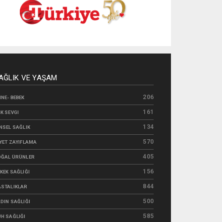
AĞLIK VE YAŞAM
206
NE- BEBEK
161
K SEVGI
134
NSEL SAĞLIK
570
YET ZAYIFLAMA
405
OĞAL ÜRÜNLER
156
KEK SAĞLIĞI
844
STALIKLAR
500
DIN SAĞLIĞI
585
H SAĞLIĞI