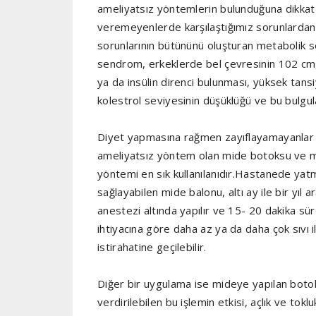
ameliyatsız yöntemlerin bulunduğuna dikkat
veremeyenlerde karşılaştığımız sorunlardan bi
sorunlarının bütününü oluşturan metabolik 
sendrom, erkeklerde bel çevresinin 102 cm, 
ya da insülin direnci bulunması, yüksek tansi
kolestrol seviyesinin düşüklüğü ve bu bulgu
Diyet yapmasına rağmen zayıflayamayanlar ve
ameliyatsız yöntem olan mide botoksu ve m
yöntemi en sık kullanılanıdır.Hastanede yat
sağlayabilen mide balonu, altı ay ile bir yıl 
anestezi altında yapılır ve 15- 20 dakika süre
ihtiyacına göre daha az ya da daha çok sıvı il
istirahatine geçilebilir.
Diğer bir uygulama ise mideye yapılan botok
verdirilebilen bu işlemin etkisi, açlık ve tok