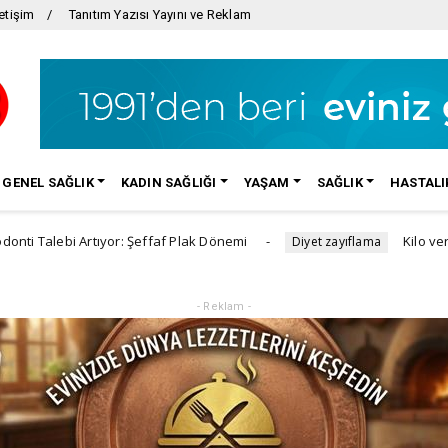
etişim
Tanıtım Yazısı Yayını ve Reklam
GENEL SAĞLIK
KADIN SAĞLIĞI
YAŞAM
SAĞLIK
HASTALI
Artıyor: Şeffaf Plak Dönemi
Kilo vermek için çok
Diyet zayıflama
- Reklam -