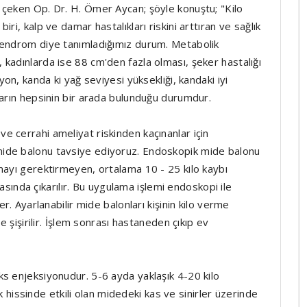
 çeken Op. Dr. H. Ömer Aycan; şöyle konuştu; "Kilo
ri, kalp ve damar hastalıkları riskini arttıran ve sağlık
sendrom diye tanımladığımız durum. Metabolik
kadınlarda ise 88 cm'den fazla olması, şeker hastalığı
yon, kanda ki yağ seviyesi yüksekliği, kandaki iyi
ların hepsinin bir arada bulunduğu durumdur.
 cerrahi ameliyat riskinden kaçınanlar için
ide balonu tavsiye ediyoruz. Endoskopik mide balonu
mayı gerektirmeyen, ortalama 10 - 25 kilo kaybı
arasında çıkarılır. Bu uygulama işlemi endoskopi ile
r. Ayarlanabilir mide balonları kişinin kilo verme
e şişirilir. İşlem sonrası hastaneden çıkıp ev
s enjeksiyonudur. 5-6 ayda yaklaşık 4-20 kilo
luk hissinde etkili olan midedeki kas ve sinirler üzerinde