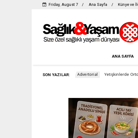
Friday, August 7
Ana Sayfa
Künye ve İl
ANA SAYFA
zun 8 önemli faydası
Yetişkinlerde Ortodonti Talebi 
Advertorial
SON YAZILAR: