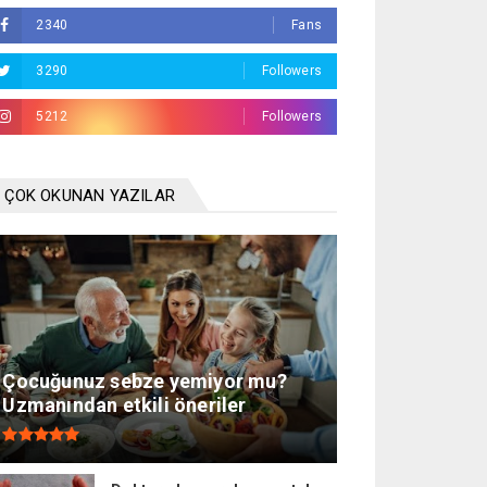
2340
Fans
3290
Followers
5212
Followers
ÇOK OKUNAN YAZILAR
Çocuğunuz sebze yemiyor mu?
Uzmanından etkili öneriler