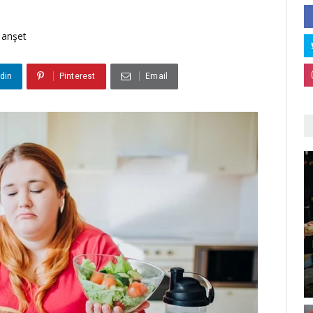
anşet
din
Pinterest
Email