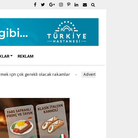
KLAR
REKLAM
 gerekli olacak rakamlar
Doğum Sonrası Karın Sarkma
Advertorial