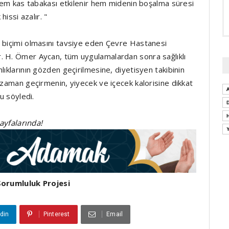
 hem kas tabakası etkilenir hem midenin boşalma süresi
hissi azalır. "
m biçimi olmasını tavsiye eden Çevre Hastanesi
. H. Ömer Aycan, tüm uygulamalardan sonra sağlıklı
lıklarının gözden geçirilmesine, diyetisyen takibinin
 zaman geçirmenin, yiyecek ve içecek kalorisine dikkat
u söyledi.
sayfalarında!
Sorumluluk Projesi
din
Pinterest
Email