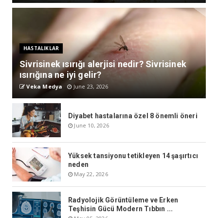
HASTALIKLAR
Sivrisinek ısırığı alerjisi nedir? Sivrisinek
ısırığına ne iyi gelir?
Veka Medya
June 23, 2026
Diyabet hastalarına özel 8 önemli öneri
June 10, 2026
Yüksek tansiyonu tetikleyen 14 şaşırtıcı
neden
May 22, 2026
Radyolojik Görüntüleme ve Erken
Teşhisin Gücü Modern Tıbbın ...