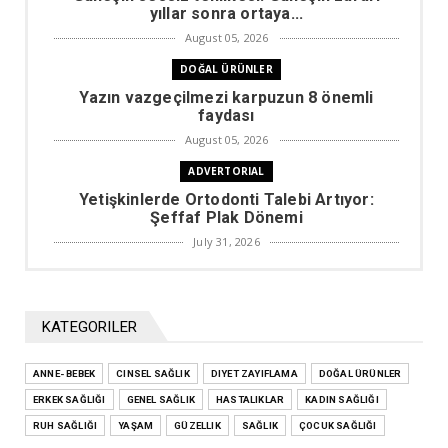
yıllar sonra ortaya...
August 05, 2026
DOĞAL ÜRÜNLER
Yazın vazgeçilmezi karpuzun 8 önemli
faydası
August 05, 2026
ADVERTORIAL
Yetişkinlerde Ortodonti Talebi Artıyor:
Şeffaf Plak Dönemi
July 31, 2026
DIYET ZAYIFLAMA
Kilo vermek için çok gerekli olacak
rakamlar
KATEGORILER
July 29, 2026
ANNE- BEBEK
CINSEL SAĞLIK
ADVERTORIAL
DIYET ZAYIFLAMA
DOĞAL ÜRÜNLER
ERKEK SAĞLIĞI
Doğum Sonrası Karın Sarkması ve Şekil
GENEL SAĞLIK
HASTALIKLAR
KADIN SAĞLIĞI
Bozuklukları
RUH SAĞLIĞI
YAŞAM
GÜZELLIK
SAĞLIK
ÇOCUK SAĞLIĞI
July 29, 2026