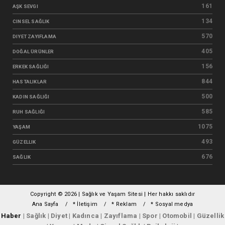
161
AŞK SEVGI
134
CINSEL SAĞLIK
570
DIYET ZAYIFLAMA
405
DOĞAL ÜRÜNLER
156
ERKEK SAĞLIĞI
844
HASTALIKLAR
500
KADIN SAĞLIĞI
585
RUH SAĞLIĞI
1075
YAŞAM
493
GÜZELLIK
676
SAĞLIK
Copyright ©
2026 | Sağlık ve Yaşam Sitesi | Her hakkı saklıdır
Ana Sayfa
* İletişim
* Reklam
* Sosyal medya
Haber
| Sağlık | Diyet | Kadınca | Zayıflama | Spor | Otomobil | Güzellik