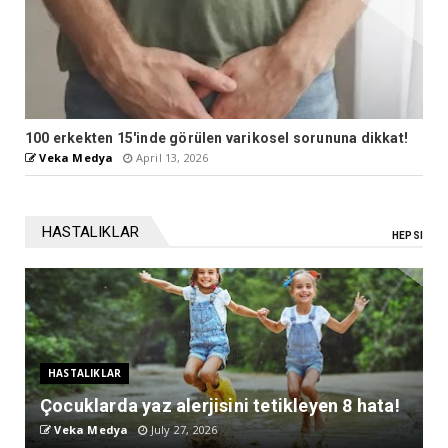
Her 4 erkekten 1'i prostat kanseri
Veka Medya
March 03, 2026
HASTALIKLAR
HEPSI
HASTALIKLAR
Çocuklarda yaz alerjisini tetikleyen 8 hata!
Veka Medya
July 27, 2026