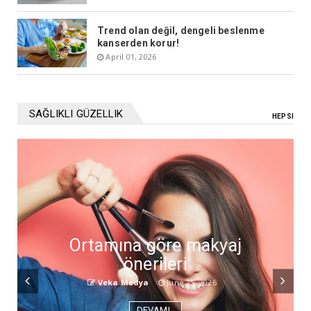
Trend olan değil, dengeli beslenme
kanserden korur!
April 01, 2026
SAĞLIKLI GÜZELLIK
HEPSI
Ortamına göre makyaj
önerileri
Veka Medya
June 25, 2026
DEVAMI..