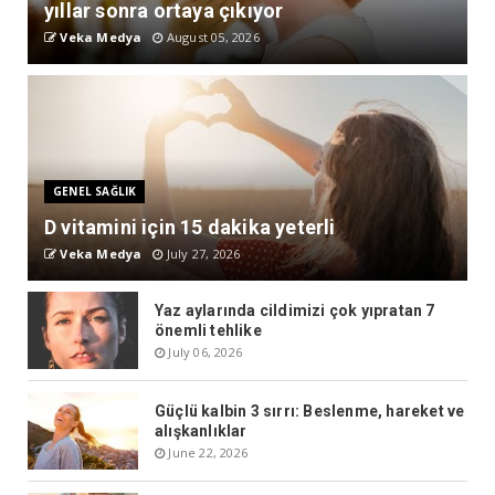
yıllar sonra ortaya çıkıyor
Veka Medya
August 05, 2026
GENEL SAĞLIK
D vitamini için 15 dakika yeterli
Veka Medya
July 27, 2026
Yaz aylarında cildimizi çok yıpratan 7
önemli tehlike
July 06, 2026
Güçlü kalbin 3 sırrı: Beslenme, hareket ve
alışkanlıklar
June 22, 2026