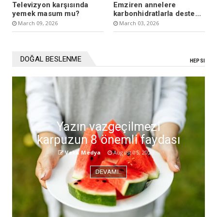
Televizyon karşısında
Emziren annelere
yemek masum mu?
karbonhidratlarla deste...
March 09, 2026
March 03, 2026
DOĞAL BESLENME
HEPSI
Yazın vazgeçilmezi
karpuzun 8 önemli faydası
Veka Medya
August 05, 2026
DEVAMI..