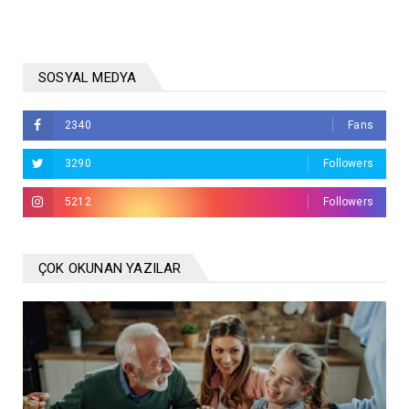
SOSYAL MEDYA
2340
Fans
3290
Followers
5212
Followers
ÇOK OKUNAN YAZILAR