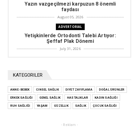
Yazın vazgeçilmezi karpuzun 8 önemli
faydası
August 05, 2026
ADVERTORIAL
Yetişkinlerde Ortodonti Talebi Artıyor:
Şeffaf Plak Dönemi
July 31, 2026
DIYET ZAYIFLAMA
Kilo vermek için çok gerekli olacak
rakamlar
KATEGORILER
July 29, 2026
ANNE- BEBEK
CINSEL SAĞLIK
ADVERTORIAL
DIYET ZAYIFLAMA
DOĞAL ÜRÜNLER
ERKEK SAĞLIĞI
Doğum Sonrası Karın Sarkması ve Şekil
GENEL SAĞLIK
HASTALIKLAR
KADIN SAĞLIĞI
Bozuklukları
RUH SAĞLIĞI
YAŞAM
GÜZELLIK
SAĞLIK
ÇOCUK SAĞLIĞI
July 29, 2026
MANŞET
- Reklam -
Sıcak çarpmasının 10 önemli belirtisi!
July 29, 2026