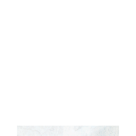
GÜZELLIK
Medikal estetikte yeni dönem: Artık hacim
değil, cilt kalite...
July 29, 2026
ADVERTORIAL
Cinsel Sağlık Ürünleri Hangi Amaçlarla
Kullanılır?
July 29, 2026