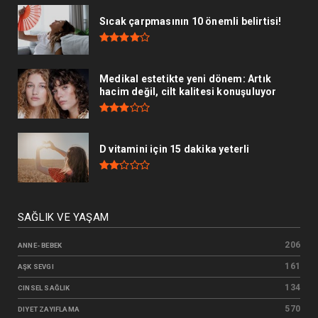
Sıcak çarpmasının 10 önemli belirtisi!
Medikal estetikte yeni dönem: Artık
hacim değil, cilt kalitesi konuşuluyor
D vitamini için 15 dakika yeterli
SAĞLIK VE YAŞAM
206
ANNE- BEBEK
161
AŞK SEVGI
134
CINSEL SAĞLIK
570
DIYET ZAYIFLAMA