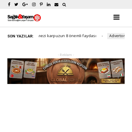
azın vazgeçilmezi karpuzun 8 önemli faydası
Yetiş
Advertorial
SON YAZILAR:
- Reklam -