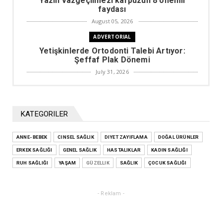
Yazın vazgeçilmezi karpuzun 8 önemli
faydası
August 05, 2026
ADVERTORIAL
Yetişkinlerde Ortodonti Talebi Artıyor:
Şeffaf Plak Dönemi
July 31, 2026
DIYET ZAYIFLAMA
Kilo vermek için çok gerekli olacak
rakamlar
KATEGORILER
July 29, 2026
ANNE- BEBEK
CINSEL SAĞLIK
ADVERTORIAL
DIYET ZAYIFLAMA
DOĞAL ÜRÜNLER
ERKEK SAĞLIĞI
Doğum Sonrası Karın Sarkması ve Şekil
GENEL SAĞLIK
HASTALIKLAR
KADIN SAĞLIĞI
Bozuklukları
RUH SAĞLIĞI
YAŞAM
GÜZELLIK
SAĞLIK
ÇOCUK SAĞLIĞI
July 29, 2026
MANŞET
- Reklam -
Sıcak çarpmasının 10 önemli belirtisi!
July 29, 2026