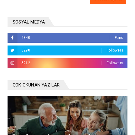
SOSYAL MEDYA
2340
Fans
3290
Followers
5212
Followers
ÇOK OKUNAN YAZILAR