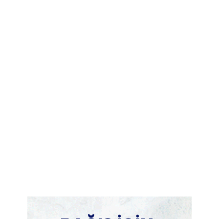
GÜZELLIK
Medikal estetikte yeni dönem: Artık hacim
değil, cilt kalite...
July 29, 2026
ADVERTORIAL
Cinsel Sağlık Ürünleri Hangi Amaçlarla
Kullanılır?
July 29, 2026