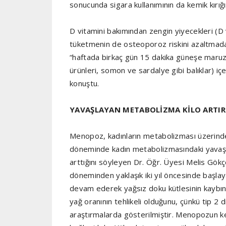
sonucunda sigara kullanımının da kemik kırığı
D vitamini bakımından zengin yiyecekleri (D v
tüketmenin de osteoporoz riskini azaltmada 
“haftada birkaç gün 15 dakika güneşe maruz k
ürünleri, somon ve sardalye gibi balıklar) içe
konuştu.
YAVAŞLAYAN METABOLİZMA KİLO ARTIRI
Menopoz, kadınların metabolizması üzerind
döneminde kadın metabolizmasındaki yavaşl
arttığını söyleyen Dr. Öğr. Üyesi Melis Gökç
döneminden yaklaşık iki yıl öncesinde başla
devam ederek yağsız doku kütlesinin kaybına 
yağ oranının tehlikeli olduğunu, çünkü tip 2 di
araştırmalarda gösterilmiştir. Menopozun ke