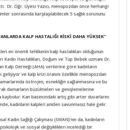
t etti. Dr. Öğr. Üyesi Yazıcı, menopozdan önce herhangi
mler sonrasında karşılaşılabilecek 5 sağlık sorununu
ANLARDA KALP HASTALIĞI RİSKİ DAHA YÜKSEK”
ri en önemli tehlikenin kalp hastalıkları olduğunun
eri Kadın Hastalıkları, Doğum ve Tüp Bebek uzmanı Dr.
kan Kalp Derneği (AHA) verilerine göre kadınların
k gelişiyor ve kalp krizi oranını özellikle menopozdan
 damarlarında östrojen, esnekliğin sağlanmasına ve bu
rak damarların büzülmeleri ve genişlemelerine
kaybolur. Kan basıncındaki artış gibi arter duvarlarını
iğinde, kadınların kalpleri aniden savunmasız hale gelir.
sal Kadın Sağlığı Çalışması (SWAN)’nın da, kadınların
 psikolojik ve sosyal değişiklikleri incelediği bir