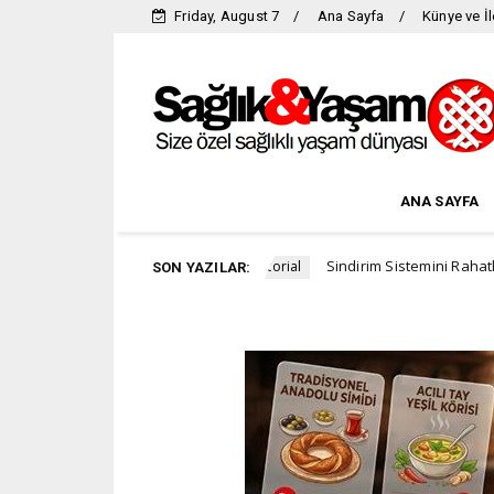
Friday, August 7
Ana Sayfa
Künye ve İl
ANA SAYFA
da yer alıyor
Sindirim Sistemini Rahatlatmanın ve Ba
Advertorial
SON YAZILAR: