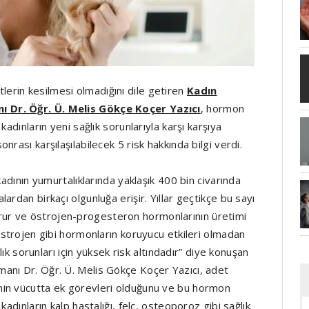
rin kesilmesi olmadığını dile getiren
Kadın
 Dr. Öğr. Ü. Melis Gökçe Koçer Yazıcı
, hormon
adınların yeni sağlık sorunlarıyla karşı karşıya
rası karşılaşılabilecek 5 risk hakkında bilgi verdi.
kadının yumurtalıklarında yaklaşık 400 bin civarında
rdan birkaçı olgunluğa erişir. Yıllar geçtikçe bu sayı
ur ve östrojen-progesteron hormonlarının üretimi
Östrojen gibi hormonların koruyucu etkileri olmadan
lık sorunları için yüksek risk altındadır” diye konuşan
anı Dr. Öğr. Ü. Melis Gökçe Koçer Yazıcı, adet
nin vücutta ek görevleri olduğunu ve bu hormon
adınların kalp hastalığı, felç, osteoporoz gibi sağlık