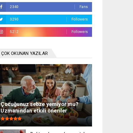
2340
Fans
3290
Followers
5212
Followers
ÇOK OKUNAN YAZILAR
Çocuğunuz sebze yemiyor mu?
Uzmanından etkili öneriler