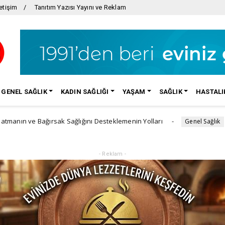
etişim
Tanıtım Yazısı Yayını ve Reklam
GENEL SAĞLIK
KADIN SAĞLIĞI
YAŞAM
SAĞLIK
HASTALI
ğırsak Sağlığını Desteklemenin Yolları
Güneşin sess
Genel Sağlık
- Reklam -