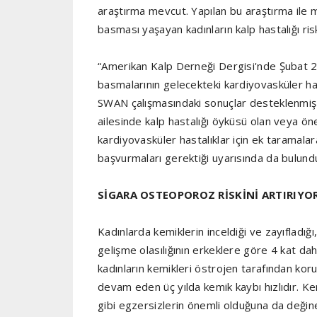
araştırma mevcut. Yapılan bu araştırma il
basması yaşayan kadınların kalp hastalığı ris
“Amerikan Kalp Derneği Dergisi'nde Şubat 20
basmalarının gelecekteki kardiyovasküler hast
SWAN çalışmasındaki sonuçlar desteklenmiş 
ailesinde kalp hastalığı öyküsü olan veya ö
kardiyovasküler hastalıklar için ek taramal
başvurmaları gerektiği uyarısında da bulund
SİGARA OSTEOPOROZ RİSKİNİ ARTIRIYO
Kadınlarda kemiklerin inceldiği ve zayıfladığı
gelişme olasılığının erkeklere göre 4 kat d
kadınların kemikleri östrojen tarafından ko
devam eden üç yılda kemik kaybı hızlıdır. K
gibi egzersizlerin önemli olduğuna da değine