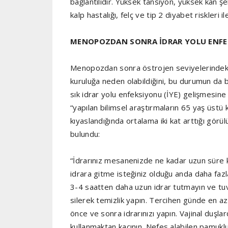
bağlantılıdır. Yüksek tansiyon, yüksek kan şe
kalp hastalığı, felç ve tip 2 diyabet riskleri ile i
MENOPOZDAN SONRA İDRAR YOLU ENFE
Menopozdan sonra östrojen seviyelerindeki
kuruluğa neden olabildiğini, bu durumun da b
sık idrar yolu enfeksiyonu (İYE) gelişmesine 
“yapılan bilimsel araştırmaların 65 yaş üstü
kıyaslandığında ortalama iki kat arttığı görül
bulundu:
“İdrarınız mesanenizde ne kadar uzun süre kal
idrara gitme isteğiniz olduğu anda daha fazl
3-4 saatten daha uzun idrar tutmayın ve tu
silerek temizlik yapın. Tercihen günde en az 6
önce ve sonra idrarınızı yapın. Vajinal duşl
kullanmaktan kaçının. Nefes alabilen pamuklu