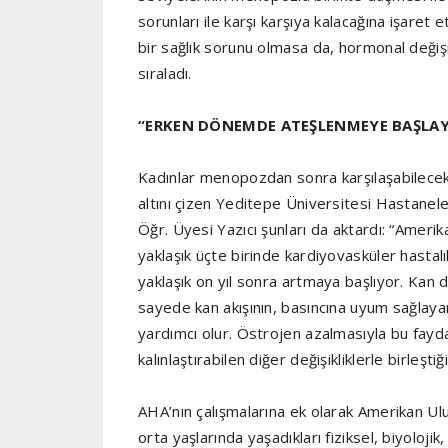
sorunları ile karşı karşıya kalacağına işare
bir sağlık sorunu olmasa da, hormonal değişi
sıraladı.
“ERKEN DÖNEMDE ATEŞLENMEYE BAŞLAY
Kadınlar menopozdan sonra karşılaşabilecekle
altını çizen Yeditepe Üniversitesi Hastanel
Öğr. Üyesi Yazıcı şunları da aktardı: “Ameri
yaklaşık üçte birinde kardiyovasküler hastalı
yaklaşık on yıl sonra artmaya başlıyor. Kan
sayede kan akışının, basıncına uyum sağlaya
yardımcı olur. Östrojen azalmasıyla bu fayda 
kalınlaştırabilen diğer değişikliklerle birleşt
AHA’nın çalışmalarına ek olarak Amerikan Ulu
orta yaşlarında yaşadıkları fiziksel, biyolojik,