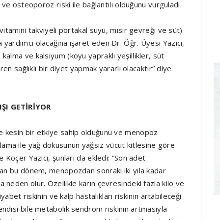
 ve osteoporoz riski ile bağlantılı olduğunu vurguladı.
itamini takviyeli portakal suyu, mısır gevreği ve süt)
yardımcı olacağına işaret eden Dr. Öğr. Üyesi Yazıcı,
alma ve kalsiyum (koyu yapraklı yeşillikler, süt
ren sağlıklı bir diyet yapmak yararlı olacaktır” diye
ŞI GETİRİYOR
e kesin bir etkiye sahip olduğunu ve menopoz
ama ile yağ dokusunun yağsız vücut kitlesine göre
e Koçer Yazıcı, şunları da ekledi: “Son adet
yan bu dönem, menopozdan sonraki iki yıla kadar
neden olur. Özellikle karın çevresindeki fazla kilo ve
yabet riskinin ve kalp hastalıkları riskinin artabileceği
ndisi bile metabolik sendrom riskinin artmasıyla