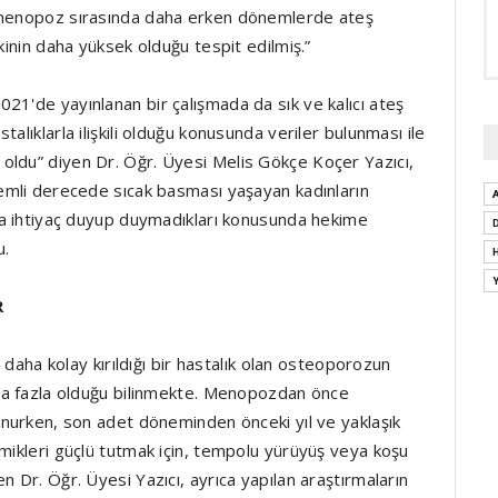
e menopoz sırasında daha erken dönemlerde ateş
kinin daha yüksek olduğu tespit edilmiş.”
21'de yayınlanan bir çalışmada da sık ve kalıcı ateş
alıklarla ilişkili olduğu konusunda veriler bulunması ile
oldu” diyen Dr. Öğr. Üyesi Melis Gökçe Koçer Yazıcı,
nemli derecede sıcak basması yaşayan kadınların
ara ihtiyaç duyup duymadıkları konusunda hekime
u.
R
, daha kolay kırıldığı bir hastalık olan osteoporozun
aha fazla olduğu bilinmekte. Menopozdan önce
runurken, son adet döneminden önceki yıl ve yaklaşık
emikleri güçlü tutmak için, tempolu yürüyüş veya koşu
n Dr. Öğr. Üyesi Yazıcı, ayrıca yapılan araştırmaların