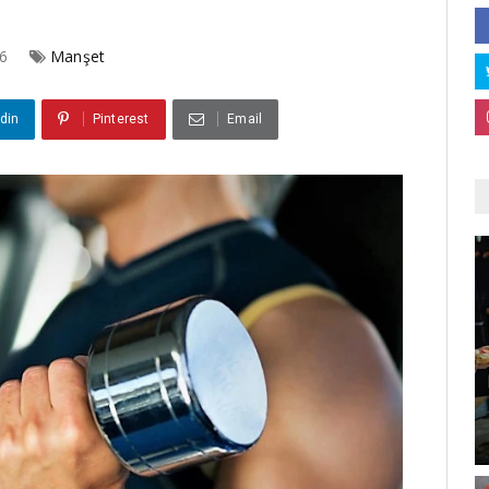
26
Manşet
din
Pinterest
Email