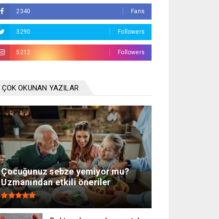
2340
Fans
3290
Followers
5212
Followers
ÇOK OKUNAN YAZILAR
Çocuğunuz sebze yemiyor mu?
Uzmanından etkili öneriler