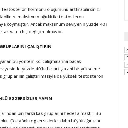
rak testosteron hormonu oluşumunu arttırabilirsiniz.
labilinen maksimum ağırlık ile testosteron
rtaya koymuştur. Ancak maksimum seviyenin yüzde 40'ı
ok az ya da hiç değişim olmuyor.
GRUPLARINI ÇALIŞTIRIN
dayanan bu yöntem kol çalışmalarına bacak
iyesinde yüzde 40'lık bir artışla ani bir yükselme
 gruplarının çalıştırılmasıyla da yüksek testosteron
LÜ EGZERSİZLER YAPIN
rından biri farklı kas gruplarını hedef almaktır. Bu
olur. Çok yönlü egzersizlerle, daha büyük ağırlıklar
izleri de yaparak seviyeyi bir üste taşıyabilirsiniz.