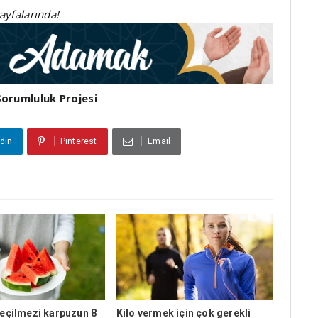
sayfalarında!
Sorumluluk Projesi
din
Pinterest
Email
eçilmezi karpuzun 8
Kilo vermek için çok gerekli