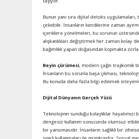
taşıyor.
Bunun yanı sıra dijital detoks uygulamaları, te
çekebilir. İnsanların kendilerine zaman ayır
içeriklere yönelmeleri, bu sorunun üstesind
alışkanlıkları değiştirmek her zaman kolay de
bağımlılık yapan doğasından kopmakta zorlan
Beyin çürümesi
, modern çağın trajikomik bi
İnsanların bu sorunla başa çıkması, teknolojiy
Bu konuda daha fazla bilgi edinmek isteyen
Dijital Dünyanın Gerçek Yüzü
Teknolojinin sunduğu kolaylıklar hayatımızı b
dengesiz kullanım sonucunda olumsuz etkiler
bir yansımasıdır. İnsanların sağlıklı bir zihin
sınırlı kullanmaları ile mümkündür. Sosyal me