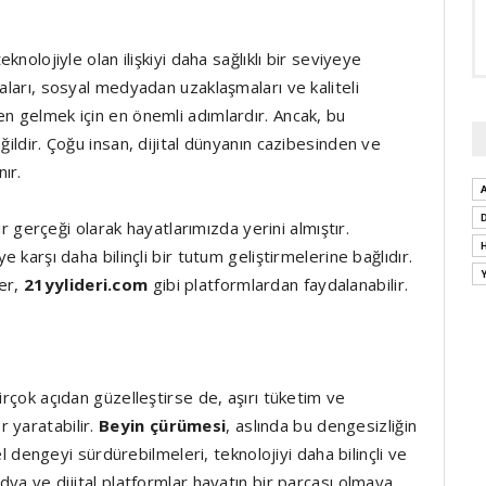
knolojiyle olan ilişkiyi daha sağlıklı bir seviyeye
maları, sosyal medyadan uzaklaşmaları ve kaliteli
en gelmek için en önemli adımlardır. Ancak, bu
ğildir. Çoğu insan, dijital dünyanın cazibesinden ve
ır.
r gerçeği olarak hayatlarımızda yerini almıştır.
e karşı daha bilinçli bir tutum geliştirmelerine bağlıdır.
ler,
21yylideri.com
gibi platformlardan faydalanabilir.
irçok açıdan güzelleştirse de, aşırı tüketim ve
 yaratabilir.
Beyin çürümesi
, aslında bu dengesizliğin
sel dengeyi sürdürebilmeleri, teknolojiyi daha bilinçli ve
dya ve dijital platformlar hayatın bir parçası olmaya