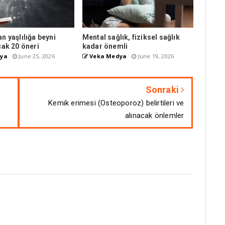
n yaşlılığa beyni
Mental sağlık, fiziksel sağlık
cak 20 öneri
kadar önemli
ya
June 25, 2026
Veka Medya
June 19, 2026
Sonraki
Kemik erimesi (Osteoporoz) belirtileri ve
alınacak önlemler