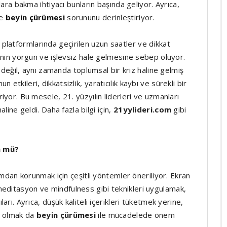
nlara bakma ihtiyacı bunların başında geliyor. Ayrıca,
de
beyin çürümesi
sorununu derinleştiriyor.
latformlarında geçirilen uzun saatler ve dikkat
beynin yorgun ve işlevsiz hale gelmesine sebep oluyor.
 değil, aynı zamanda toplumsal bir kriz haline gelmiş
etkileri, dikkatsizlik, yaratıcılık kaybı ve sürekli bir
riyor. Bu mesele, 21. yüzyılın liderleri ve uzmanları
aline geldi. Daha fazla bilgi için,
21yylideri.com
gibi
n mü?
dan korunmak için çeşitli yöntemler öneriliyor. Ekran
editasyon ve mindfulness gibi teknikleri uygulamak,
arı. Ayrıca, düşük kaliteli içerikleri tüketmek yerine,
ci olmak da
beyin çürümesi
ile mücadelede önem