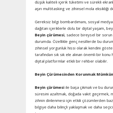
düşük kaliteli içerik tüketimi ve sürekli ekra
aşırı multitasking ve zihinsel mola eksikliği 
Gereksiz bilgi bombardımanı, sosyal medya p
dağıtan içeriklerle dolu bir dijital yaşam, 
Beyin çürümesi
, sadece bireysel bir sorun
durumda. Özellikle genç nesillerde bu durumun 
zihinsel yorgunluk hissi olarak kendini göste
tarafından sık sık ele alınan önemli bir konu h
dijital platformlar etkili bir rehber olabilir.
Beyin Çürümesinden Korunmak Mümkü
Beyin çürümesi
ile başa çıkmak ve bu durum
süresini azaltmak, doğada vakit geçirmek, m
zihnin dinlenmesi için etkili çözümlerden bazıl
bilgiye daha bilinçli yaklaşmak ve daha seçi