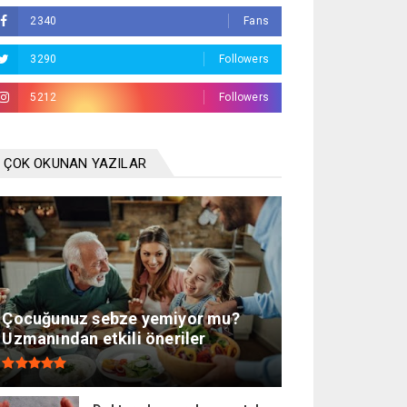
2340
Fans
3290
Followers
5212
Followers
ÇOK OKUNAN YAZILAR
Çocuğunuz sebze yemiyor mu?
Uzmanından etkili öneriler