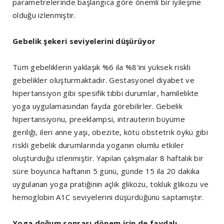
parametrelerinde başlangıca göre önemli bir iyileşme
olduğu izlenmiştir.
Gebelik şekeri seviyelerini düşürüyor
Tüm gebeliklerin yaklaşık %6 ila %8'ini yüksek riskli
gebelikler oluşturmaktadır. Gestasyonel diyabet ve
hipertansiyon gibi spesifik tıbbi durumlar, hamilelikte
yoga uygulamasından fayda görebilirler. Gebelik
hipertansiyonu, preeklampsi, intrauterin büyüme
geriliği, ileri anne yaşı, obezite, kötü obstetrik öykü gibi
riskli gebelik durumlarında yoganın olumlu etkiler
oluşturduğu izlenmiştir. Yapılan çalışmalar 8 haftalık bir
süre boyunca haftanın 5 günü, günde 15 ila 20 dakika
uygulanan yoga pratiğinin açlık glikozu, tokluk glikozu ve
hemoglobin A1C seviyelerini düşürdüğünü saptamıştır.
Yoga doğum sonrası dönem için de faydalı