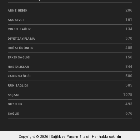
206
ANNE- BEBEK
161
AŞK SEVGI
134
CINSEL SAĞLIK
570
DIYET ZAYIFLAMA
405
DOĞAL ÜRÜNLER
156
ERKEK SAĞLIĞI
844
HASTALIKLAR
500
KADIN SAĞLIĞI
585
RUH SAĞLIĞI
1075
YAŞAM
493
GÜZELLIK
676
SAĞLIK
Copyright ©
2026 | Sağlık ve Yaşam Sitesi | Her hakkı saklıdır