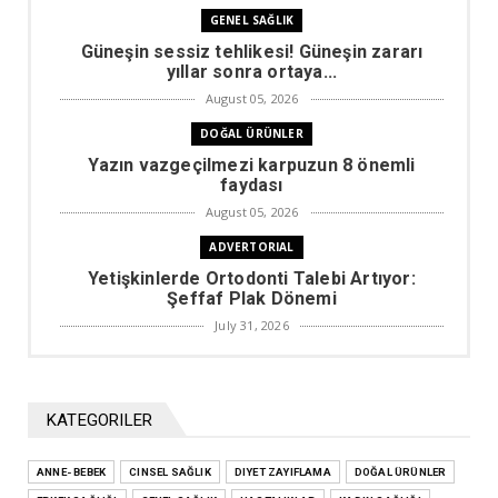
GENEL SAĞLIK
Güneşin sessiz tehlikesi! Güneşin zararı
yıllar sonra ortaya...
August 05, 2026
DOĞAL ÜRÜNLER
Yazın vazgeçilmezi karpuzun 8 önemli
faydası
August 05, 2026
ADVERTORIAL
Yetişkinlerde Ortodonti Talebi Artıyor:
Şeffaf Plak Dönemi
July 31, 2026
DIYET ZAYIFLAMA
Kilo vermek için çok gerekli olacak
rakamlar
KATEGORILER
July 29, 2026
ANNE- BEBEK
CINSEL SAĞLIK
ADVERTORIAL
DIYET ZAYIFLAMA
DOĞAL ÜRÜNLER