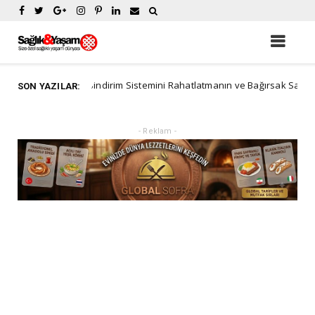
Sindirim Sistemini Rahatlatmanın ve Bağırsak Sağlığını Destek
rtorial
SON YAZILAR:
- Reklam -