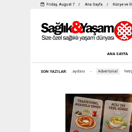
Friday, August 7
Ana Sayfa
Künye ve İl
ANA SAYFA
ilmezi karpuzun 8 önemli faydası
Yetişkinlerde Orto
Advertorial
SON YAZILAR: