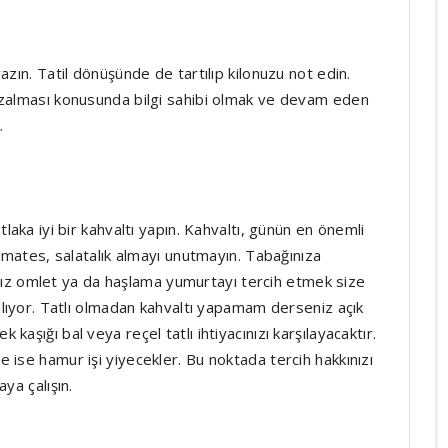
zın. Tatil dönüşünde de tartılıp kilonuzu not edin.
azalması konusunda bilgi sahibi olmak ve devam eden
.
laka iyi bir kahvaltı yapın. Kahvaltı, günün en önemli
domates, salatalık almayı unutmayın. Tabağınıza
yağsız omlet ya da haşlama yumurtayı tercih etmek size
alıyor. Tatlı olmadan kahvaltı yapamam derseniz açık
aşığı bal veya reçel tatlı ihtiyacınızı karşılayacaktır.
ise hamur işi yiyecekler. Bu noktada tercih hakkınızı
ya çalışın.