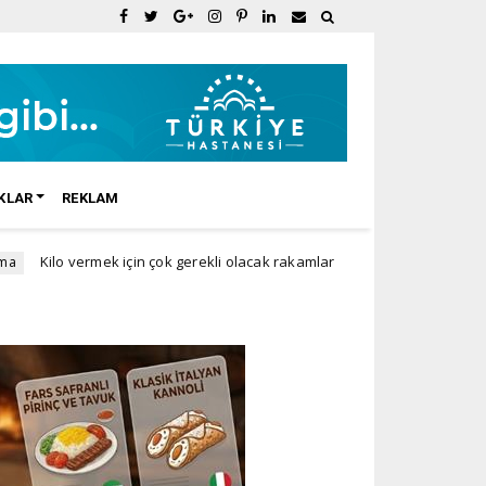
KLAR
REKLAM
rmek için çok gerekli olacak rakamlar
Doğum Sonrası 
Advertorial