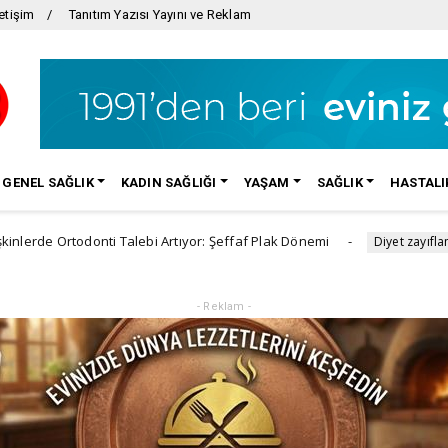
etişim
Tanıtım Yazısı Yayını ve Reklam
GENEL SAĞLIK
KADIN SAĞLIĞI
YAŞAM
SAĞLIK
HASTALI
donti Talebi Artıyor: Şeffaf Plak Dönemi
Kilo ve
Diyet zayıflama
- Reklam -