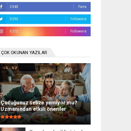
2340
Fans
3290
Followers
5212
Followers
ÇOK OKUNAN YAZILAR
Çocuğunuz sebze yemiyor mu?
Uzmanından etkili öneriler