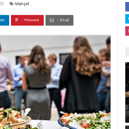
025
Manşet
din
Pinterest
Email