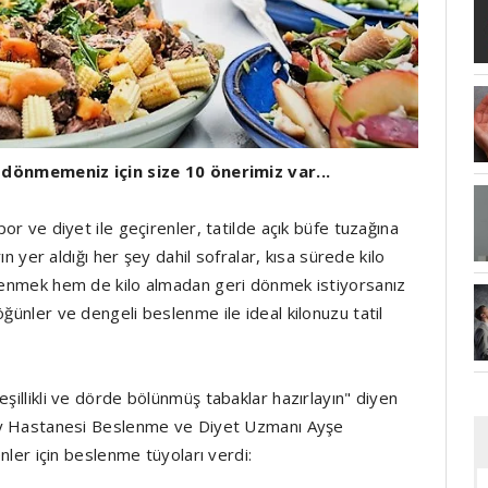
ri dönmemeniz için size 10 önerimiz var...
por ve diyet ile geçirenler, tatilde açık büfe tuzağına
rın yer aldığı her şey dahil sofralar, kısa sürede kilo
nlenmek hem de kilo almadan geri dönmek istiyorsanız
öğünler ve dengeli beslenme ile ideal kilonuzu tatil
eşillikli ve dörde bölünmüş tabaklar hazırlayın" diyen
nköy Hastanesi Beslenme ve Diyet Uzmanı Ayşe
enler için beslenme tüyoları verdi: