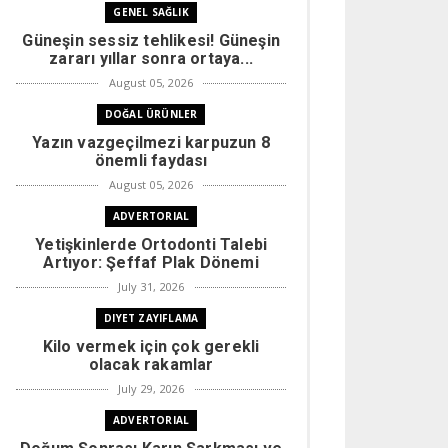
GENEL SAĞLIK
Güneşin sessiz tehlikesi! Güneşin
zararı yıllar sonra ortaya...
August 05, 2026
DOĞAL ÜRÜNLER
Yazın vazgeçilmezi karpuzun 8
önemli faydası
August 05, 2026
ADVERTORIAL
Yetişkinlerde Ortodonti Talebi
Artıyor: Şeffaf Plak Dönemi
July 31, 2026
DIYET ZAYIFLAMA
Kilo vermek için çok gerekli
olacak rakamlar
July 29, 2026
ADVERTORIAL