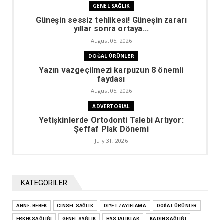
GENEL SAĞLIK
Güneşin sessiz tehlikesi! Güneşin zararı
yıllar sonra ortaya...
August 05, 2026
DOĞAL ÜRÜNLER
Yazın vazgeçilmezi karpuzun 8 önemli
faydası
August 05, 2026
ADVERTORIAL
Yetişkinlerde Ortodonti Talebi Artıyor:
Şeffaf Plak Dönemi
July 31, 2026
DIYET ZAYIFLAMA
Kilo vermek için çok gerekli olacak
rakamlar
KATEGORILER
July 29, 2026
ANNE- BEBEK
CINSEL SAĞLIK
ADVERTORIAL
DIYET ZAYIFLAMA
DOĞAL ÜRÜNLER
ERKEK SAĞLIĞI
GENEL SAĞLIK
HASTALIKLAR
KADIN SAĞLIĞI