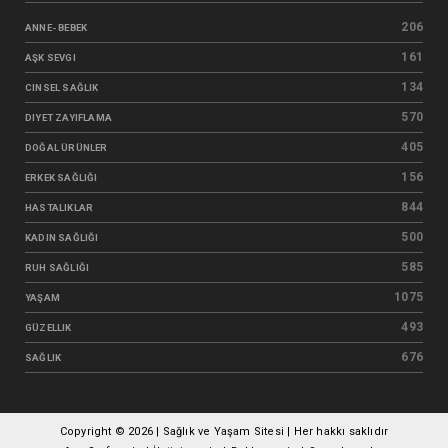
206
ANNE- BEBEK
161
AŞK SEVGI
134
CINSEL SAĞLIK
570
DIYET ZAYIFLAMA
405
DOĞAL ÜRÜNLER
156
ERKEK SAĞLIĞI
844
HASTALIKLAR
500
KADIN SAĞLIĞI
585
RUH SAĞLIĞI
1075
YAŞAM
493
GÜZELLIK
676
SAĞLIK
Copyright ©
2026 | Sağlık ve Yaşam Sitesi | Her hakkı saklıdır