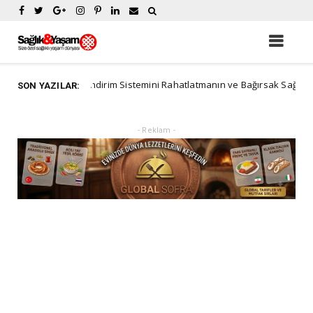
Sindirim Sistemini Rahatlatmanın ve Bağırsak Sağlığını Desteklem
rial
SON YAZILAR:
- Reklam -