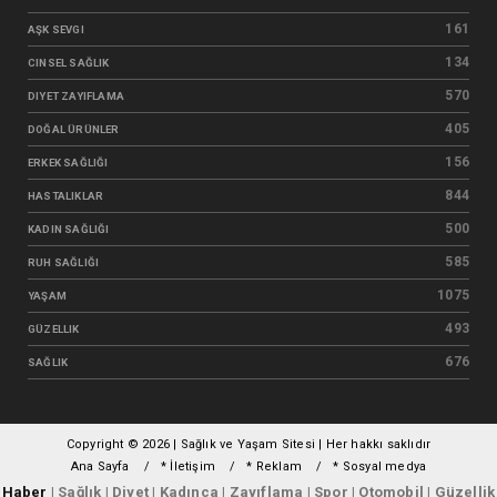
161
AŞK SEVGI
134
CINSEL SAĞLIK
570
DIYET ZAYIFLAMA
405
DOĞAL ÜRÜNLER
156
ERKEK SAĞLIĞI
844
HASTALIKLAR
500
KADIN SAĞLIĞI
585
RUH SAĞLIĞI
1075
YAŞAM
493
GÜZELLIK
676
SAĞLIK
Copyright ©
2026 | Sağlık ve Yaşam Sitesi | Her hakkı saklıdır
Ana Sayfa
* İletişim
* Reklam
* Sosyal medya
Haber
| Sağlık | Diyet | Kadınca | Zayıflama | Spor | Otomobil | Güzellik