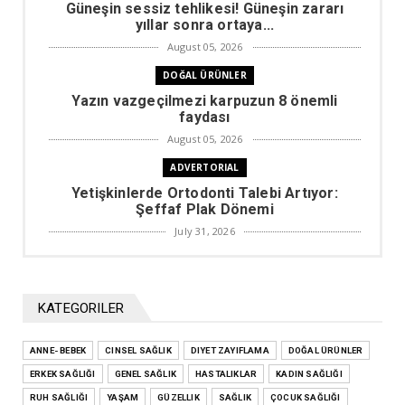
Güneşin sessiz tehlikesi! Güneşin zararı
yıllar sonra ortaya...
August 05, 2026
DOĞAL ÜRÜNLER
Yazın vazgeçilmezi karpuzun 8 önemli
faydası
August 05, 2026
ADVERTORIAL
Yetişkinlerde Ortodonti Talebi Artıyor:
Şeffaf Plak Dönemi
July 31, 2026
DIYET ZAYIFLAMA
Kilo vermek için çok gerekli olacak
rakamlar
KATEGORILER
July 29, 2026
ANNE- BEBEK
CINSEL SAĞLIK
ADVERTORIAL
DIYET ZAYIFLAMA
DOĞAL ÜRÜNLER
ERKEK SAĞLIĞI
Doğum Sonrası Karın Sarkması ve Şekil
GENEL SAĞLIK
HASTALIKLAR
KADIN SAĞLIĞI
Bozuklukları
RUH SAĞLIĞI
YAŞAM
GÜZELLIK
SAĞLIK
ÇOCUK SAĞLIĞI