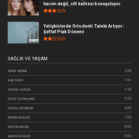
hacim değil, cilt kalitesi konuşuluyor
Yetişkinlerde Ortodonti Talebi Artıyor:
Şeffaf Plak Dönemi
SAĞLIK VE YAŞAM
206
ANNE- BEBEK
161
AŞK SEVGI
134
CINSEL SAĞLIK
570
DIYET ZAYIFLAMA
405
DOĞAL ÜRÜNLER
156
ERKEK SAĞLIĞI
844
HASTALIKLAR
500
KADIN SAĞLIĞI