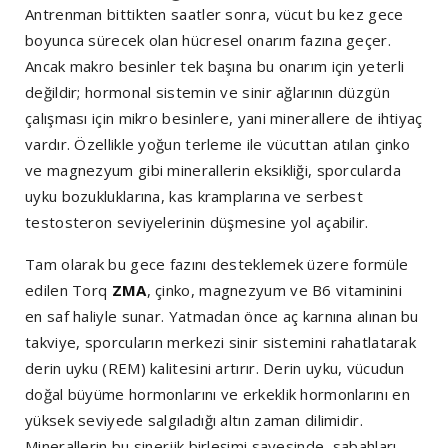
Antrenman bittikten saatler sonra, vücut bu kez gece
boyunca sürecek olan hücresel onarım fazına geçer.
Ancak makro besinler tek başına bu onarım için yeterli
değildir; hormonal sistemin ve sinir ağlarının düzgün
çalışması için mikro besinlere, yani minerallere de ihtiyaç
vardır. Özellikle yoğun terleme ile vücuttan atılan çinko
ve magnezyum gibi minerallerin eksikliği, sporcularda
uyku bozukluklarına, kas kramplarına ve serbest
testosteron seviyelerinin düşmesine yol açabilir.
Tam olarak bu gece fazını desteklemek üzere formüle
edilen Torq
ZMA
, çinko, magnezyum ve B6 vitaminini
en saf haliyle sunar. Yatmadan önce aç karnına alınan bu
takviye, sporcuların merkezi sinir sistemini rahatlatarak
derin uyku (REM) kalitesini artırır. Derin uyku, vücudun
doğal büyüme hormonlarını ve erkeklik hormonlarını en
yüksek seviyede salgıladığı altın zaman dilimidir.
Minerallerin bu sinerjik birleşimi sayesinde, sabahları