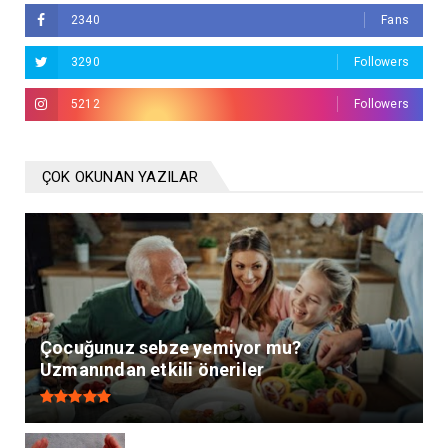
2340
Fans
3290
Followers
5212
Followers
ÇOK OKUNAN YAZILAR
Çocuğunuz sebze yemiyor mu?
Uzmanından etkili öneriler