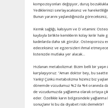
kompozisyonları değişiyor, duruş bozuklukla
Yediklerinizi sınırlayacaksınız ve hareketlili
Bunun yararını yaşlandığınızda göreceksiniz, 
Kemik sağlığı, kalsiyum ve D vitamini: Ost
kaybıyla birlikte kemiklerin kolay kırılır h
kadınlarda daha sık görülür. Osteoporozu e
edeceksiniz ve egzersizleri ihmal etmeyecek
listenizde mutlaka yer alacak…
Hızlanan metabolizma!: Bizim belli bir yaşın
karşılaşıyoruz: "Aman doktor bey, bu saatt
Yanlış! Çünkü metabolizma hızımız biz yaşland
dönemde vücudumuz %2 ila %4 oranında daha
de vücudumuzda yağlanma olarak ortaya çıkar
eder. Özellikle karın bölgesindeki yağlanma ka
sonuçlanır ki bu da diyabet riski demektir!