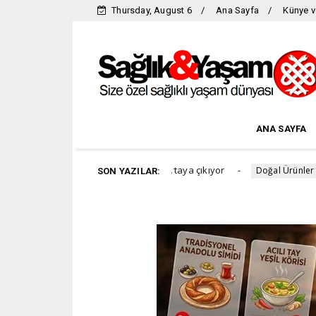
Thursday, August 6
Ana Sayfa
Künye v
ANA SAYFA
üneşin zararı yıllar sonra ortaya çıkıyor
Yazın v
Doğal Ürünler
SON YAZILAR: