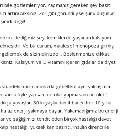
rı bile gözlemleniyor. Yapmanız gereken şey basit:
ğinizi artıracaksınız. Zor gibi göründüyse şunu düşünün:
şimdi değil!
eoporoz dediğimiz şey, kemiklerde yaşanan kalsiyum
ale gelmesidir. Ve bu durum, maalesef menopoza girmiş
ngellemek de sizin elinizde… Beslenmenize dikkat
siniz! Kalsiyum ve D vitamini içeren gıdalar da diyet
 üstündeki hanımlarımızda genellikle aynı yaklaşımla
en sonra öyle yapsam ne olur yapmasam ne olur!"
ıkça yavaşlar. 30'lu yaşlardan itibaren her 10 yıllık
 az enerji yakmaya başlar. Yakamadığımız bu enerji
 ve sağlığımızı tehdit eden birçok hastalığı davet
lp hastalığı, yüksek kan basıncı, insülin direnci ile