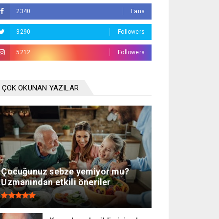
2340
Fans
3290
Followers
5212
Followers
ÇOK OKUNAN YAZILAR
Çocuğunuz sebze yemiyor mu?
Uzmanından etkili öneriler