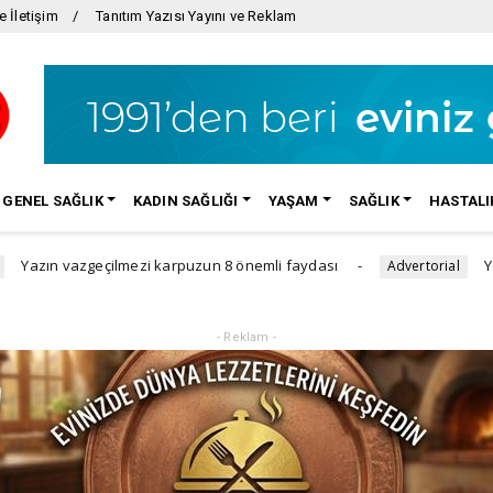
e İletişim
Tanıtım Yazısı Yayını ve Reklam
GENEL SAĞLIK
KADIN SAĞLIĞI
YAŞAM
SAĞLIK
HASTALI
azgeçilmezi karpuzun 8 önemli faydası
Yetişkinlerd
Advertorial
- Reklam -