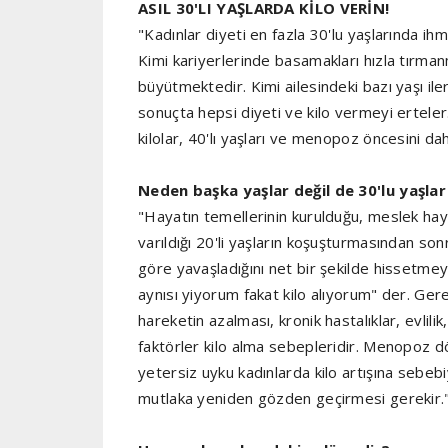
ASIL 30'LI YAŞLARDA KİLO VERİN!
"Kadınlar diyeti en fazla 30'lu yaşlarında ihm
Kimi kariyerlerinde basamakları hızla tırma
büyütmektedir. Kimi ailesindeki bazı yaşı i
sonuçta hepsi diyeti ve kilo vermeyi erteler.
kilolar, 40'lı yaşları ve menopoz öncesini dah
Neden başka yaşlar değil de 30'lu yaşlar
"Hayatın temellerinin kurulduğu, meslek hay
varıldığı 20'li yaşların koşuşturmasından son
göre yavaşladığını net bir şekilde hissetmey
aynısı yiyorum fakat kilo alıyorum" der. Ge
hareketin azalması, kronik hastalıklar, evlili
faktörler kilo alma sebepleridir. Menopoz 
yetersiz uyku kadınlarda kilo artışına sebeb
mutlaka yeniden gözden geçirmesi gerekir.