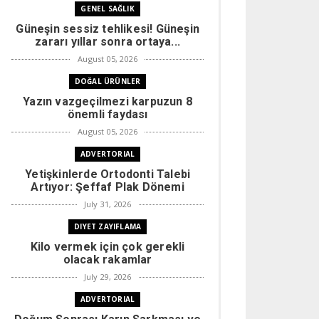
GENEL SAĞLIK
Güneşin sessiz tehlikesi! Güneşin
zararı yıllar sonra ortaya...
August 05, 2026
DOĞAL ÜRÜNLER
Yazın vazgeçilmezi karpuzun 8
önemli faydası
August 05, 2026
ADVERTORIAL
Yetişkinlerde Ortodonti Talebi
Artıyor: Şeffaf Plak Dönemi
July 31, 2026
DIYET ZAYIFLAMA
Kilo vermek için çok gerekli
olacak rakamlar
July 29, 2026
ADVERTORIAL