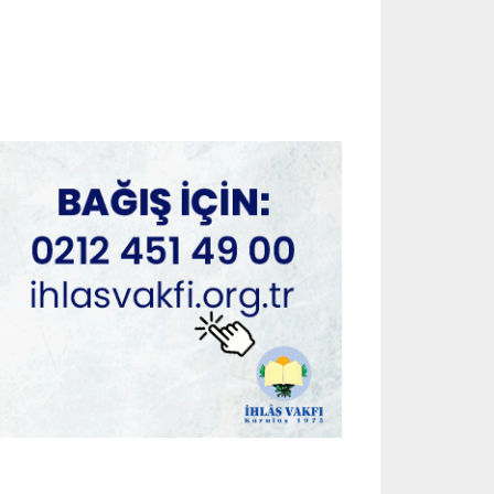
HASTALIKLAR
Çocuklarda yaz alerjisini
tetikleyen 8 hata!
July 27, 2026