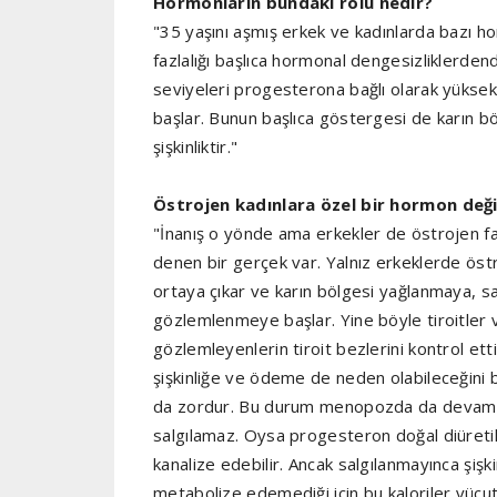
Hormonların bundaki rolü nedir?
"35 yaşını aşmış erkek ve kadınlarda bazı h
fazlalığı başlıca hormonal dengesizliklerdend
seviyeleri progesterona bağlı olarak yükse
başlar. Bunun başlıca göstergesi de karın böl
şişkinliktir."
Östrojen kadınlara özel bir hormon deği
"İnanış o yönde ama erkekler de östrojen fa
denen bir gerçek var. Yalnız erkeklerde östr
ortaya çıkar ve karın bölgesi yağlanmaya, s
gözlemlenmeye başlar. Yine böyle tiroitler
gözlemleyenlerin tiroit bezlerini kontrol ett
şişkinliğe ve ödeme de neden olabileceğini b
da zordur. Bu durum menopozda da devam e
salgılamaz. Oysa progesteron doğal diüretik 
kanalize edebilir. Ancak salgılanmayınca şişkinl
metabolize edemediği için bu kaloriler vücut