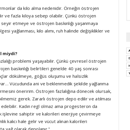
ormonlar da kilo alma nedenidir. Örneğin östrojen
ir ve fazla kiloya sebep olabilir. Çünkü östrojen
k seyir etmeye ve östrojen baskınlığı yaşanmaya
gesi yağlanması, kilo alımı, ruh halinde değişiklikler ve
l miydi?
zlalığı problemi yaşayabilir. Çünkü çevresel östrojen
ojen baskınlığı belirtileri genelde 40 yaş sonrası
açlar dökülmeye, göğüs oluşumu ve halsizlik
 var… Vücudunda ani ve beklenmedik şekilde yağlanma
irmesini öneririm. Östrojen fazlalığına dönecek olursak,
ilmemiz gerek. Zararlı östrojen depo edilir ve atılması
debilir. Kadın regl olmaz ama progesteron da
işlevine sahiptir ve kalorileri enerjiye çevirmeye
ik kalıcı hale gelir ve vücut alınan kalorileri
ta yağ olarak depolanır."