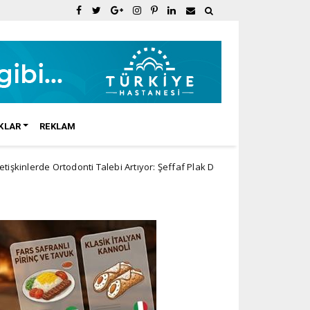
KLAR
REKLAM
e Ortodonti Talebi Artıyor: Şeffaf Plak Dönemi
Ki
Diyet zayıflama