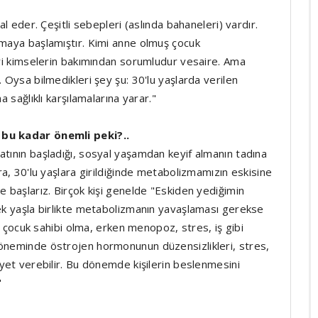
al eder. Çeşitli sebepleri (aslında bahaneleri) vardır.
nmaya başlamıştır. Kimi anne olmuş çocuk
leri kimselerin bakımından sorumludur vesaire. Ama
 Oysa bilmedikleri şey şu: 30'lu yaşlarda verilen
a sağlıklı karşılamalarına yarar."
 bu kadar önemli peki?..
atının başladığı, sosyal yaşamdan keyif almanın tadına
ra, 30'lu yaşlara girildiğinde metabolizmamızın eskisine
e başlarız. Birçok kişi genelde "Eskiden yediğimin
rek yaşla birlikte metabolizmanın yavaşlaması gerekse
k, çocuk sahibi olma, erken menopoz, stres, iş gibi
döneminde östrojen hormonunun düzensizlikleri, stres,
iyet verebilir. Bu dönemde kişilerin beslenmesini
"