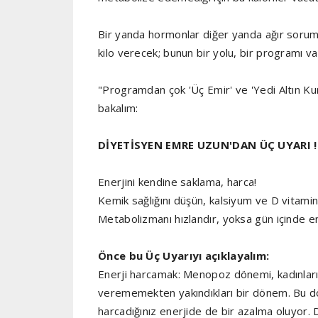
Bir yanda hormonlar diğer yanda ağır soruml
kilo verecek; bunun bir yolu, bir programı va
"Programdan çok 'Üç Emir' ve 'Yedi Altın Kura
bakalım:
DİYETİSYEN EMRE UZUN'DAN ÜÇ UYARI !
Enerjini kendine saklama, harca!
Kemik sağlığını düşün, kalsiyum ve D vitamini
Metabolizmanı hızlandır, yoksa gün içinde e
Önce bu Üç Uyarıyı açıklayalım:
Enerji harcamak: Menopoz dönemi, kadınların c
verememekten yakındıkları bir dönem. Bu dö
harcadığınız enerjide de bir azalma oluyor. 